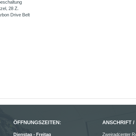
beschaltung
el, 28 Z.
bon Drive Belt
ASSE
ZAH
ngsbetrag gleich nach Ihrer
Bezahl
ÖFFNUNGSZEITEN:
ANSCHRIFT /
Dienstag - Freitag
Zweiradcenter R