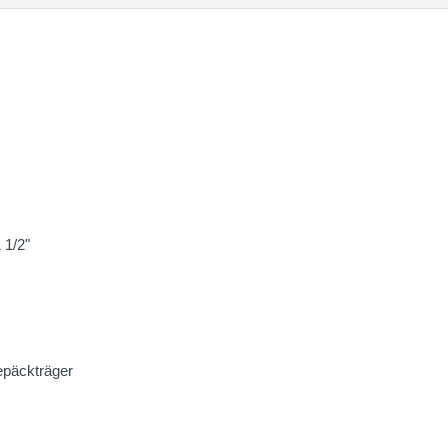
 1/2"
päckträger