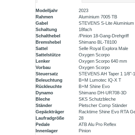
Modelljahr
2023
Rahmen
Aluminium 7005 TB
Gabel
STEVENS S-Lite Aluminium
Schaltung
18fach
Schalthebel
/Pinion 18-Gang-Drehgriff
Bremshebel
Shimano BL-T8100
Sattel
Selle Royal Explora Male
Sattelstütze
Oxygen Scorpo
Lenker
Oxygen Scorpo 640 mm
Vorbau
Oxygen Scorpo
Steuersatz
STEVENS AH Taper 1 1/8"-1
Beleuchtung
B+M Lumotec IQ-X T
Rückleuchte
B+M Shine Evo
Dynamo
Shimano DH-UR708-3D
Bleche
SKS Schutzbleche
Ständer
Pletscher Comp Ständer
Gepäckträger
Racktime Shine Evo RTA Ge
Laufradgröße
28
Pedale
ATB Alu Pro Reflex
Innenlager
Pinion