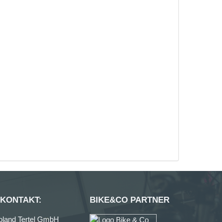
LUNG ALS SELBSTABHOLER
en Sie vor Ort einfach und unkompliziert
 KONTAKT:
BIKE&CO PARTNER
oland Tertel GmbH