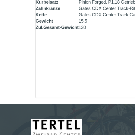
Kurbelsatz
Pinion Forged, P1.18 Getrie
Zahnkränze
Gates CDX Center Track-Ritz
Kette
Gates CDX Center Track Car
Gewicht
15,5
Zul.Gesamt-Gewicht
130
ZAHLUNG PER VORK
Überweisen Sie den Rechnu
Bestellung