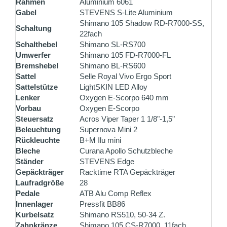
Rahmen
Aluminium 6061
Gabel
STEVENS S-Lite Aluminium
Shimano 105 Shadow RD-R7000-SS,
Schaltung
22fach
Schalthebel
Shimano SL-RS700
Umwerfer
Shimano 105 FD-R7000-FL
Bremshebel
Shimano BL-RS600
Sattel
Selle Royal Vivo Ergo Sport
Sattelstütze
LightSKIN LED Alloy
Lenker
Oxygen E-Scorpo 640 mm
Vorbau
Oxygen E-Scorpo
Steuersatz
Acros Viper Taper 1 1/8"-1,5"
Beleuchtung
Supernova Mini 2
Rückleuchte
B+M Ilu mini
Bleche
Curana Apollo Schutzbleche
Ständer
STEVENS Edge
Gepäckträger
Racktime RTA Gepäckträger
Laufradgröße
28
Pedale
ATB Alu Comp Reflex
Innenlager
Pressfit BB86
Kurbelsatz
Shimano RS510, 50-34 Z.
Zahnkränze
Shimano 105 CS-R7000, 11fach