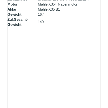
Motor
Mahle X35+ Nabenmotor
Akku
Mahle X35 B1
Gewicht
16,4
Zul.Gesamt-
140
Gewicht
ZAHLUNG PER VORKASSE
Überweisen Sie den Rechnungsbetrag gleich nach
Ihrer Bestellung
ZAHLUNG ALS SELBSTABHOLER
Bezahlen Sie vor Ort einfach und unkompliziert