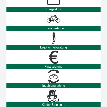
Bargeldlos
Einzelanfertigung
Ergonomieberatung
Finanzierung
Inzahlungnahme
Kinder-Spielecke