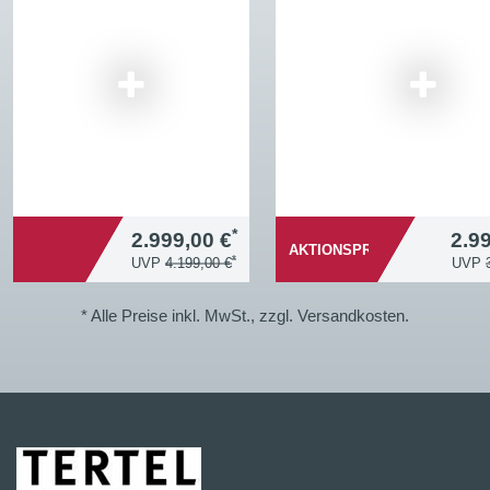
*
2.999,00 €
2.9
AKTIONSPREIS
*
UVP
4.199,00 €
UVP
* Alle Preise inkl. MwSt., zzgl. Versandkosten.